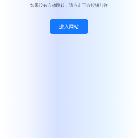
如果没有自动跳转，请点击下方按钮前往
进入网站